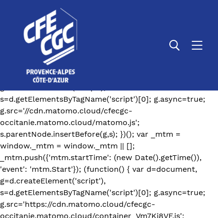
var _paq = window._paq = window._paq || []; /* tracker
methods like "setCustomDimension" should be called
before "trackPageView" */ _paq.push(['trackPageView']);
_paq.push(['enableLinkTracking']); (function() { var
u="https://cfecgc-occitanie.matomo.cloud/";
_paq.push(['setTrackerUrl', u+'matomo.php']);
_paq.push(['setSiteId', '15']); var d=document,
g=d.createElement('script'),
s=d.getElementsByTagName('script')[0]; g.async=true;
g.src='//cdn.matomo.cloud/cfecgc-
occitanie.matomo.cloud/matomo.js';
s.parentNode.insertBefore(g,s); })();
var _mtm =
window._mtm = window._mtm || [];
_mtm.push({'mtm.startTime': (new Date().getTime()),
'event': 'mtm.Start'}); (function() { var d=document,
g=d.createElement('script'),
s=d.getElementsByTagName('script')[0]; g.async=true;
g.src='https://cdn.matomo.cloud/cfecgc-
occitanie.matomo.cloud/container_Vm7Ki8VF.js';